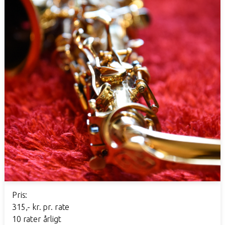
Pris:
315,- kr. pr. rate
10 rater årligt