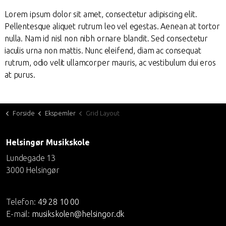
Lorem ipsum dolor sit amet, consectetur adipiscing elit.
Pellentesque aliquet rutrum leo vel egestas. Aenean at tortor
nulla. Nam id nisl non nibh ornare blandit. Sed consectetur
iaculis urna non mattis. Nunc eleifend, diam ac consequat
rutrum, odio velit ullamcorper mauris, ac vestibulum dui eros
at purus.
Forside
Ekspemler
Grid Layout
Helsingør Musikskole
Lundegade 13
3000 Helsingør
Telefon:
49 28 10 00
E-mail:
musikskolen@helsingor.dk